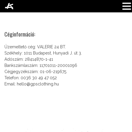
Skip
to
content
Céginformáció:
Üzemeltető cég: VALERIE 24 BT.
Székhely: 1011 Budapest, Hunyadi J. út 3.
Adószám: 28414870-1-41
Bankszámlaszám: 11701011-20001096
Cégjegyzékszám: 01-06-219675
Telefon: 0036 30 49 47 052
Email:
hello@gpsclothing.hu