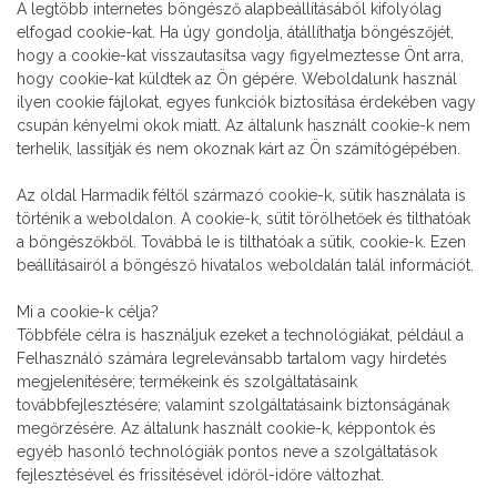
A legtöbb internetes böngésző alapbeállításából kifolyólag
elfogad cookie-kat. Ha úgy gondolja, átállíthatja böngészőjét,
hogy a cookie-kat visszautasítsa vagy figyelmeztesse Önt arra,
hogy cookie-kat küldtek az Ön gépére. Weboldalunk használ
ilyen cookie fájlokat, egyes funkciók biztosítása érdekében vagy
csupán kényelmi okok miatt. Az általunk használt cookie-k nem
terhelik, lassítják és nem okoznak kárt az Ön számítógépében.
Az oldal Harmadik féltől származó cookie-k, sütik használata is
történik a weboldalon. A cookie-k, sütit törölhetőek és tilthatóak
a böngészőkből. Továbbá le is tilthatóak a sütik, cookie-k. Ezen
beállításairól a böngésző hivatalos weboldalán talál információt.
Mi a cookie-k célja?
Többféle célra is használjuk ezeket a technológiákat, például a
Felhasználó számára legrelevánsabb tartalom vagy hirdetés
megjelenítésére; termékeink és szolgáltatásaink
továbbfejlesztésére; valamint szolgáltatásaink biztonságának
megőrzésére. Az általunk használt cookie-k, képpontok és
egyéb hasonló technológiák pontos neve a szolgáltatások
fejlesztésével és frissítésével időről-időre változhat.