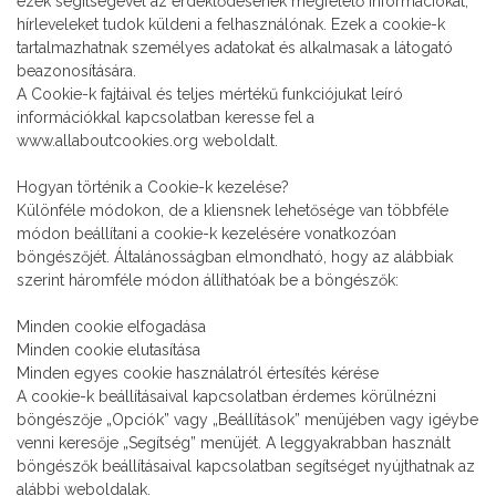
ezek segítségével az érdeklődésének megfelelő információkat,
hírleveleket tudok küldeni a felhasználónak. Ezek a cookie-k
tartalmazhatnak személyes adatokat és alkalmasak a látogató
beazonosítására.
A Cookie-k fajtáival és teljes mértékű funkciójukat leíró
információkkal kapcsolatban keresse fel a
www.allaboutcookies.org weboldalt.
Hogyan történik a Cookie-k kezelése?
Különféle módokon, de a kliensnek lehetősége van többféle
módon beállítani a cookie-k kezelésére vonatkozóan
böngészőjét. Általánosságban elmondható, hogy az alábbiak
szerint háromféle módon állíthatóak be a böngészők:
Minden cookie elfogadása
Minden cookie elutasítása
Minden egyes cookie használatról értesítés kérése
A cookie-k beállításaival kapcsolatban érdemes körülnézni
böngészője „Opciók” vagy „Beállítások” menüjében vagy igéybe
venni keresője „Segítség” menüjét. A leggyakrabban használt
böngészők beállításaival kapcsolatban segítséget nyújthatnak az
alábbi weboldalak.