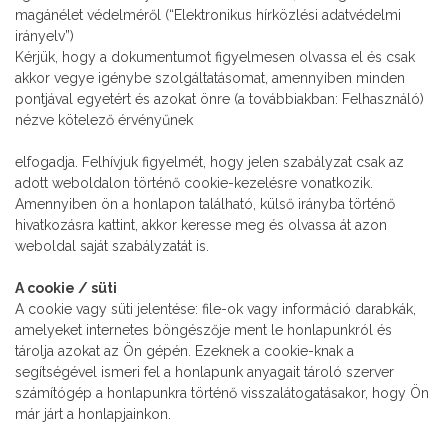
magánélet védelméről (“Elektronikus hírközlési adatvédelmi
irányelv”)
Kérjük, hogy a dokumentumot figyelmesen olvassa el és csak
akkor vegye igénybe szolgáltatásomat, amennyiben minden
pontjával egyetért és azokat önre (a továbbiakban: Felhasználó)
nézve kötelező érvényűnek
elfogadja. Felhívjuk figyelmét, hogy jelen szabályzat csak az
adott weboldalon történő cookie-kezelésre vonatkozik.
Amennyiben ön a honlapon található, külső irányba történő
hivatkozásra kattint, akkor keresse meg és olvassa át azon
weboldal saját szabályzatát is.
A cookie / süti
A cookie vagy süti jelentése: file-ok vagy információ darabkák,
amelyeket internetes böngészője ment le honlapunkról és
tárolja azokat az Ön gépén. Ezeknek a cookie-knak a
segítségével ismeri fel a honlapunk anyagait tároló szerver
számítógép a honlapunkra történő visszalátogatásakor, hogy Ön
már járt a honlapjainkon.