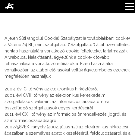
Skip
to
content
A jelen Süti (angolul Cookie) Szabályzat (a továbbiakban: cookie)
a Valerie 24 Bt., mint szolgáltató (“Szolgáltató”) által üzemeltetett
honlap használatára vonatkozó cookie feltételeket tartalmazzák.
A weboldal kialakításánál figyeltünk a cookie-k további
felhasználására vonatkozó előírásokra. Ezen használatra
vonatkozóan az alábbi előírásokat vettük figyelembe és ezeknek
megfelelően használjuk:
2003. évi C. törvény az elektronikus hírközlésről
2001. évi CVIII. törvény az elektronikus kereskedelmi
szolgáltatások, valamint az információs társadalommal
összefüggő szolgáltatások egyes kérdéseiről
2011. évi CXII. törvény az információs önrendelkezési jogról és
az információszabadságról
2002/58/EK irányelv (2002. július 12.) az elektronikus hírközlési
ágazatban a személyes adatok kezeléséről, feldolgozásáról és a