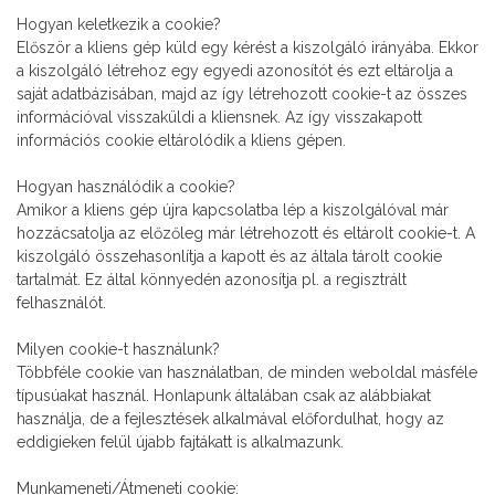
Hogyan keletkezik a cookie?
Először a kliens gép küld egy kérést a kiszolgáló irányába. Ekkor
a kiszolgáló létrehoz egy egyedi azonosítót és ezt eltárolja a
saját adatbázisában, majd az így létrehozott cookie-t az összes
információval visszaküldi a kliensnek. Az így visszakapott
információs cookie eltárolódik a kliens gépen.
Hogyan használódik a cookie?
Amikor a kliens gép újra kapcsolatba lép a kiszolgálóval már
hozzácsatolja az előzőleg már létrehozott és eltárolt cookie-t. A
kiszolgáló összehasonlítja a kapott és az általa tárolt cookie
tartalmát. Ez által könnyedén azonosítja pl. a regisztrált
felhasználót.
Milyen cookie-t használunk?
Többféle cookie van használatban, de minden weboldal másféle
típusúakat használ. Honlapunk általában csak az alábbiakat
használja, de a fejlesztések alkalmával előfordulhat, hogy az
eddigieken felül újabb fajtákatt is alkalmazunk.
Munkameneti/Átmeneti cookie: