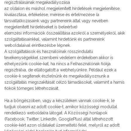
regisztrálásának megakadályozása
az oldalon és máshol megjelenített hirdetések megjelenítése,
kiválasztása, értékelése, mérése és értelmezése (a
társvállalkozásaink vagy partnereink által vagy nevében
megjelenített hirdetéseket is beleértve)
elemzési információk összeállítása azokról a személyekről, akik
szolgáltatásainkkal, valamint hirdetőink és partnereink
weboldalaival érintkezésbe lépnek.
A szolgáltatások és használóinak rosszindulatú
tevékenységekkel szembeni védelem érdekében akkor is
elhelyezünk cookie-kat, ha nincs a Felhasználónak fiókja
regisztrálva, de ellátogatott a webhelyünkre. Például ezek a
cookie-k segítenek észlelnünk és megakadályoznunk a
szolgáltatás megszakítását célzó támadásokat, valamint a hamis
fiókok tömeges létrehozását.
Ha a böngészőben, vagy a készüléken vannak cookie-k, le
tudjuk olvasni az adott cookie-t, amikor közösségi modullal
rendelkező weboldalra látogat. A Közösségi honlapok
(Facebook, Twitter, LinkedIn, GooglePlus) által létrehozott
cookie-kért azon oldalakat üzemeltető felel, melyről az adott