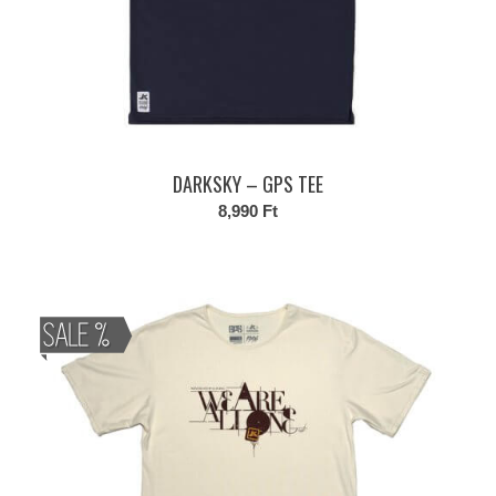
DARKSKY – GPS TEE
8,990
Ft
Ennek
a
terméknek
több
variációja
van.
A
változatok
a
termékoldalon
választhatók
ki