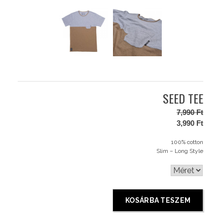
SEED TEE
7,990
Ft
Origina
3,990
Ft
price
Curren
was:
price
100% cotton
7,990 F
is:
Slim – Long Style
3,990 F
KOSÁRBA TESZEM