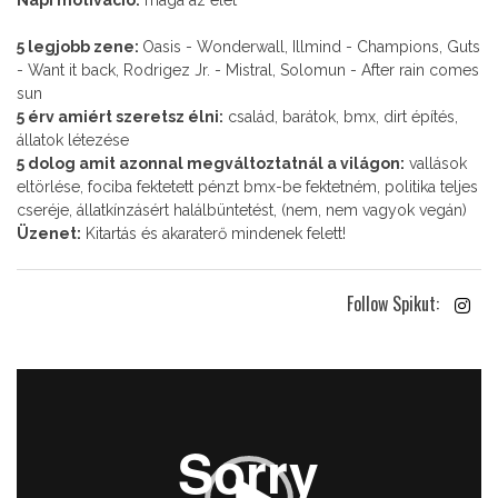
5 legjobb zene:
Oasis - Wonderwall, Illmind - Champions, Guts
- Want it back, Rodrigez Jr. - Mistral, Solomun - After rain comes
sun
5 érv amiért szeretsz élni:
család, barátok, bmx, dirt építés,
állatok létezése
5 dolog amit azonnal megváltoztatnál a világon:
vallások
eltörlése, fociba fektetett pénzt bmx-be fektetném, politika teljes
cseréje, állatkínzásért halálbüntetést, (nem, nem vagyok vegán)
Üzenet:
Kitartás és akaraterő mindenek felett!
Follow Spikut:
Videólejátszó