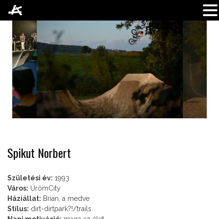
Skip
to
content
Spikut Norbert
Születési év:
1993
Város:
ÜrömCity
Háziállat:
Brian, a medve
Stílus:
dirt-dirtpark?!/trails
Napi motiváció:
maga az élet